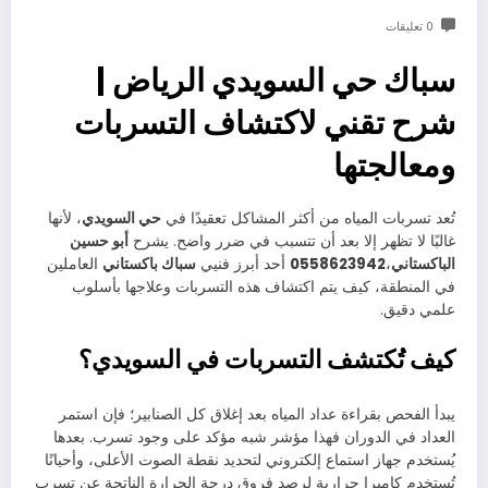
0 تعليقات
سباك حي السويدي الرياض |
شرح تقني لاكتشاف التسربات
ومعالجتها
تُعد تسربات المياه من أكثر المشاكل تعقيدًا في
حي السويدي
، لأنها
غالبًا لا تظهر إلا بعد أن تتسبب في ضرر واضح. يشرح
أبو حسين
الباكستاني
،
0558623942
أحد أبرز فنيي
سباك باكستاني
العاملين
في المنطقة، كيف يتم اكتشاف هذه التسربات وعلاجها بأسلوب
علمي دقيق.
كيف تُكتشف التسربات في السويدي؟
يبدأ الفحص بقراءة عداد المياه بعد إغلاق كل الصنابير؛ فإن استمر
العداد في الدوران فهذا مؤشر شبه مؤكد على وجود تسرب. بعدها
يُستخدم جهاز استماع إلكتروني لتحديد نقطة الصوت الأعلى، وأحيانًا
تُستخدم كاميرا حرارية لرصد فروق درجة الحرارة الناتجة عن تسرب