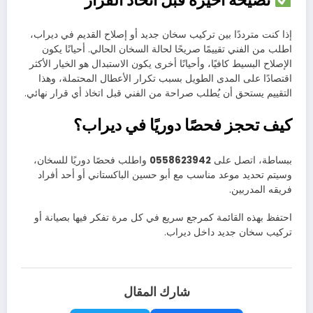
إذا كنت مترددًا بين تركيب سخان جديد أو إصلاح القديم في ديراب،
اطلب من الفني تقييمًا صريحًا لحالة السخان الحالي. أحيانًا يكون
الإصلاح البسيط كافيًا، وأحيانًا أخرى يكون الاستبدال هو الخيار الأكثر
اقتصادًا على المدى الطويل بسبب تكرار الأعطال المحتملة، وهذا
التقييم يستحق أن يُطلب صراحة من الفني قبل اتخاذ أي قرار نهائي.
كيف تحجز فحصًا دوريًا في ديراب؟
ببساطة، اتصل على
0558623942
واطلب فحصًا دوريًا للسخان،
وسيتم تحديد موعد مناسب مع أبو حسين الباكستاني أو أحد أفراد
فريقه المدربين.
احتفظ بهذه القائمة كمرجع سريع في كل مرة تفكر فيها بصيانة أو
تركيب سخان جديد داخل ديراب.
شارك المقال