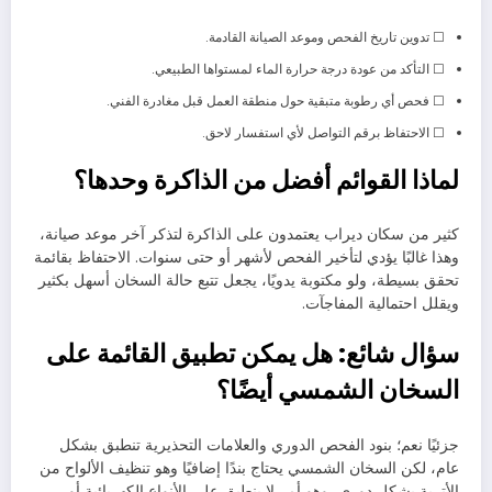
☐ تدوين تاريخ الفحص وموعد الصيانة القادمة.
☐ التأكد من عودة درجة حرارة الماء لمستواها الطبيعي.
☐ فحص أي رطوبة متبقية حول منطقة العمل قبل مغادرة الفني.
☐ الاحتفاظ برقم التواصل لأي استفسار لاحق.
لماذا القوائم أفضل من الذاكرة وحدها؟
كثير من سكان ديراب يعتمدون على الذاكرة لتذكر آخر موعد صيانة،
وهذا غالبًا يؤدي لتأخير الفحص لأشهر أو حتى سنوات. الاحتفاظ بقائمة
تحقق بسيطة، ولو مكتوبة يدويًا، يجعل تتبع حالة السخان أسهل بكثير
ويقلل احتمالية المفاجآت.
سؤال شائع: هل يمكن تطبيق القائمة على
السخان الشمسي أيضًا؟
جزئيًا نعم؛ بنود الفحص الدوري والعلامات التحذيرية تنطبق بشكل
عام، لكن السخان الشمسي يحتاج بندًا إضافيًا وهو تنظيف الألواح من
الأتربة بشكل دوري، وهو أمر لا ينطبق على الأنواع الكهربائية أو