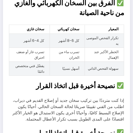
الفرق بين السخان الكهربائي والغازي
من ناحية الصيانة
المعيار
سخان كهربائي
سخان غازي
تكرار الفحص الموصى
كل 6-8 أشهر
كل 4-6 أشهر
به
الخطر الأكبر عند
تسرب ماء من
تسرب غاز أو ضعف
الإهمال
الخزان
احتراق
يفضّل فني متخصص
سهولة الفحص الذاتي
أسهل نسبيًا
دائمًا
نصيحة أخيرة قبل اتخاذ القرار
إذا كنت مترددًا بين تركيب سخان جديد أو إصلاح القديم في ديراب،
اطلب من الفني تقييمًا صريحًا لحالة السخان الحالي. أحيانًا يكون
الإصلاح البسيط كافيًا، وأحيانًا أخرى يكون الاستبدال هو الخيار الأكثر
اقتصادًا على المدى الطويل بسبب تكرار الأعطال المحتملة.
نصيحة أخيرة قبل اتخاذ القرار