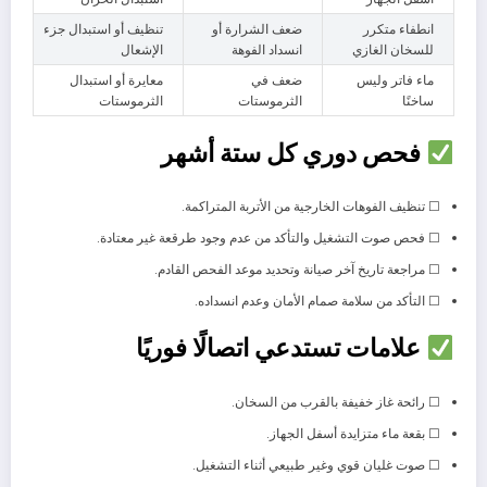
انطفاء متكرر
ضعف الشرارة أو
تنظيف أو استبدال جزء
للسخان الغازي
انسداد الفوهة
الإشعال
ماء فاتر وليس
ضعف في
معايرة أو استبدال
ساخنًا
الثرموستات
الثرموستات
فحص دوري كل ستة أشهر
☐ تنظيف الفوهات الخارجية من الأتربة المتراكمة.
☐ فحص صوت التشغيل والتأكد من عدم وجود طرقعة غير معتادة.
☐ مراجعة تاريخ آخر صيانة وتحديد موعد الفحص القادم.
☐ التأكد من سلامة صمام الأمان وعدم انسداده.
علامات تستدعي اتصالًا فوريًا
☐ رائحة غاز خفيفة بالقرب من السخان.
☐ بقعة ماء متزايدة أسفل الجهاز.
☐ صوت غليان قوي وغير طبيعي أثناء التشغيل.