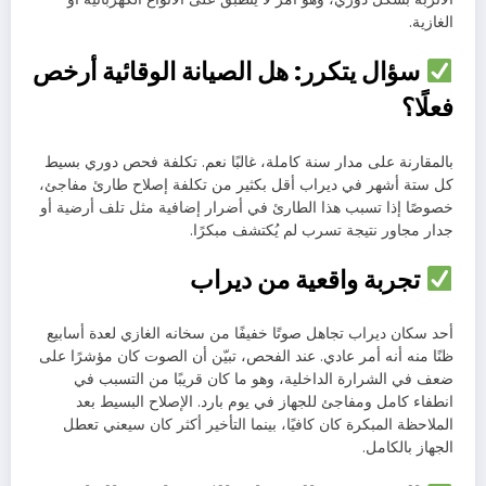
الغازية.
سؤال يتكرر: هل الصيانة الوقائية أرخص
فعلًا؟
بالمقارنة على مدار سنة كاملة، غالبًا نعم. تكلفة فحص دوري بسيط
كل ستة أشهر في ديراب أقل بكثير من تكلفة إصلاح طارئ مفاجئ،
خصوصًا إذا تسبب هذا الطارئ في أضرار إضافية مثل تلف أرضية أو
جدار مجاور نتيجة تسرب لم يُكتشف مبكرًا.
تجربة واقعية من ديراب
أحد سكان ديراب تجاهل صوتًا خفيفًا من سخانه الغازي لعدة أسابيع
ظنًا منه أنه أمر عادي. عند الفحص، تبيّن أن الصوت كان مؤشرًا على
ضعف في الشرارة الداخلية، وهو ما كان قريبًا من التسبب في
انطفاء كامل ومفاجئ للجهاز في يوم بارد. الإصلاح البسيط بعد
الملاحظة المبكرة كان كافيًا، بينما التأخير أكثر كان سيعني تعطل
الجهاز بالكامل.