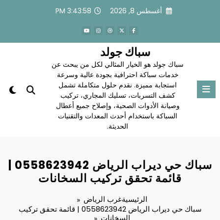
لتجاوز
أغسطس 8, 2026
3:43:59 PM
لى
لمحتوى
سباك جولد
سباك جولد هو الخيار المثالي لكل من يبحث عن
خدمات سباكة احترافية بجودة عالية وسرعة
استجابة مميزة. نقدم حلول متكاملة تشمل
كشف التسربات، تسليك المجاري، تركيب
وصيانة الأدوات الصحية، وإصلاح جميع أعطال
السباكة باستخدام أحدث المعدات والتقنيات
الحديثة.
سباك حي ديراب الرياض 0558623942 |
قائمة تحقق تركيب السخانات
الرئيسية
غرب الرياض
سباك حي ديراب الرياض 0558623942 | قائمة تحقق تركيب
السخانات