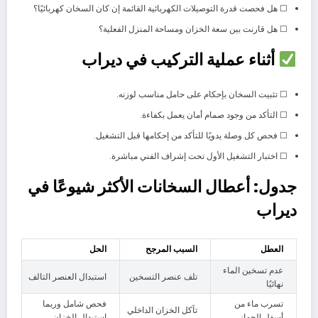
☐ هل فحصت قدرة التوصيلات الكهربائية القائمة إن كان السخان كهربائيًا؟
☐ هل قارنت بين سعة الخزان ومساحة المنزل الفعلية؟
أثناء عملية التركيب في ديراب
☐ تثبيت السخان بإحكام على حامل مناسب لوزنه.
☐ التأكد من وجود صمام أمان يعمل بكفاءة.
☐ فحص كل وصلة يدويًا للتأكد من إحكامها قبل التشغيل.
☐ اختبار التشغيل الأول تحت إشراف الفني مباشرة.
جدول: أعطال السخانات الأكثر شيوعًا في
ديراب
العطل
السبب المرجح
الحل
عدم تسخين الماء
تلف عنصر التسخين
استبدال العنصر التالف
نهائيًا
تسرب ماء من
فحص شامل وربما
تآكل الخزان الداخلي
أسفل الجهاز
استبدال الخزان