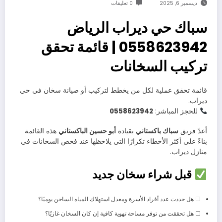
ديسمبر 6, 2025
0 تعليقات
سباك حي ديراب الرياض
0558623942 | قائمة تحقق
تركيب السخانات
قائمة تحقق عملية لكل من يخطط لتركيب أو صيانة سخان في حي
ديراب.
للحجز المباشر:
0558623942
أعدّ فريق
سباك باكستاني
بقيادة
أبو حسين الباكستاني
هذه القائمة
بناءً على أكثر الأخطاء تكرارًا التي يلاحظها عند فحص السخانات في
منازل ديراب.
قبل شراء سخان جديد
☐ هل حددت عدد أفراد الأسرة ومعدل استهلاك المياه الساخن يوميًا؟
☐ هل تحققت من توفر مساحة تهوية كافية إن كان السخان غازيًا؟